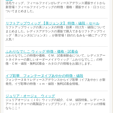
活毛ウィッグ、フィールファインがレディースアデランス通販サイトから
新登場！フィールファインウィッグの特徴・価格・通販サイト・口コミに
ついてまとめました。
リフトアップウィッグ 【美ジェンヌ】 特徴・値段・セール
リフトアップウィッグの美ジェンヌの特徴・効果・付け方・値段について
まとめました。レディスアデランスの通販で購入できるリフトアップウィ
ッグ「美ジェンヌ(ビジェンヌ）」が新登場！顔のたるみも一緒にアップで
人気！
ふわりなでしこ ウィッグ 特徴・価格・試着会
ふわりなでしこの特徴や価格、ＣＭ、試着体験会について。レディスアー
トネイチャーの新しいオーダーメイドウィッグ「ふわりなでしこ」の特
徴・ＣＭ・値段・無料試着会・カタログの情報をお届けします。
イブ彩華 フォンテーヌイブあやかの特徴・値段
フォンテーヌＢＹレディースアデランスからイブ彩華（イブあやか）が新
発売。イヴ彩華の特徴・ｃｍ・値段・無料試着会情報。
ジュリア・オージェ ウィッグ
ジュリアオージェ（ＪＯ）ウィッグの紹介、ＣＭ、値段特集。レディース
アートネイチャーの既製品ウィッグブランド、ジュリア・オージェの情報
ならここ！