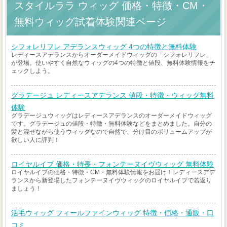
スタイルララ ウィッグ 価格・特徴・CM・
無料ウィッグ試着体験関連ページ
シフォレリフレ アデランスウィッグ 4つの特徴と無料体験
レディースアデランスからオーダーメイドウィッグの「シフォレリフレ」
が登場。使いやすく自然なウィッグの4つの特徴と値段、無料体験情報をチ
ェックしよう。
グラデージュ レディースアデランス 値段・特徴・ウィッグ無料
体験
グラデージュウィッグはレディースアデランスのオーダーメイドウィッグ
です。グラデージュの値段・特徴・無料体験などをまとめました。自分の
髪と混ぜながら使うウィッグなので自然で、分け目のボリュームアップが
欲しい人に評判！
ロイヤルイブ 価格・特長・フォンテーヌイヴウィッグ 無料体験
ロイヤルイブの価格・特徴・CM・無料体験情報をお届け！レディースアデ
ランスから新登場したフォンテーヌイヴウィッグのロイヤルイブで若返り
ましょう！
活毛ウィッグ フィールファインウィッグ 特徴・価格・通販・口
コミ